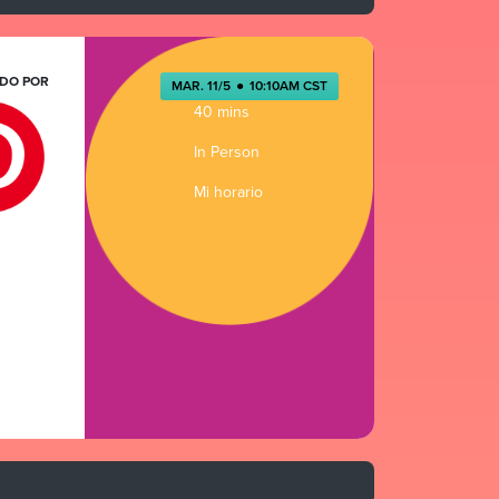
DO POR
MAR. 11/5
●
10:10AM CST
40 mins
In Person
Mi horario