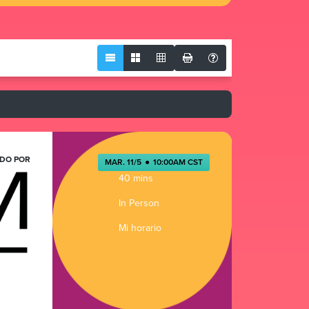
DO POR
MAR. 11/5
●
10:00AM CST
40 mins
In Person
Mi horario