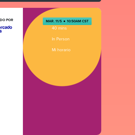
DO POR
MAR. 11/5
●
10:50AM CST
40 mins
In Person
Mi horario