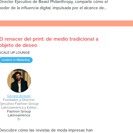
Director Ejecutivo de Beast Philanthropy, comparte cómo el
poder de la influencia digital, impulsada por el alcance de
MrBeast, alimenta iniciativas que proveen alimentos,
vivienda y apoyo médico, incluyendo proyectos recientes en
América Latina y México. A través de asociaciones
innovadoras y narrativas creativas, descubre cómo Beast
El renacer del print: de medio tradicional a
Philanthropy está estableciendo un nuevo estándar para la
objeto de deseo
caridad digital con impacto real.
SCALE UP LOUNGE
Leaders in Marketing
Gerard Angulo
Fundador y Director
Ejecutivo Fashion Group
Latinoamérica y Editor
en Jefe de Marie Claire
Fashion Group
México, Marie Claire
Latinoamérica
Colombia y NOIR
El
Descubre cómo las revistas de moda impresas han