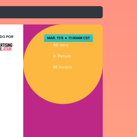
DO POR
MAR. 11/5
●
11:00AM CST
40 mins
In Person
Mi horario