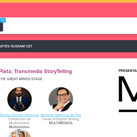
113
RTES 10:00AM CST
Plata: Transmedia StoryTelling
PRESENTA
THE GREAT MINDS STAGE
Sergio Gómez Villarreal
Rommel Valencia De Paz
Conductor de
Head of Digital Selling
Multimedios
MULTIMEDIOS
Multimedios