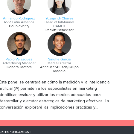
Armando Rodriguez
Yozajandi Chavez
RVP, Latin America
Head of full-funnel
DoubleVerify
CAMEX
Reckitt Benckiser
Pablo Velazquez
Sinuhé García
Advertising Manager
Media Director
General Motors
Anheuser-Busch/Grupo
Modelo
Este panel se centrará en cómo la medición y la inteligencia
artificial (IA) permiten a los especialistas en marketing
dentificar, evaluar y utilizar los medios adecuados para
desarrollar y ejecutar estrategias de marketing efectivas. La
conversación explorará las implicaciones prácticas y
estratégicas de la IA en la planificación de medios y la
optimización del rendimiento de las campañas.
RTES 10:10AM CST