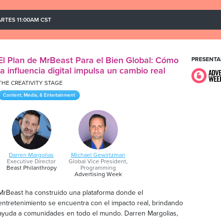
RTES 11:00AM CST
El Plan de MrBeast Para el Bien Global: Cómo
PRESENTA
la influencia digital impulsa un cambio real
THE CREATIVITY STAGE
Content, Media, & Entertainment
Darren Margolias
Michael Gewirtzman
Executive Director
Global Vice President,
Beast Philanthropy
Programming
Advertising Week
MrBeast ha construido una plataforma donde el
entretenimiento se encuentra con el impacto real, brindando
ayuda a comunidades en todo el mundo. Darren Margolias,