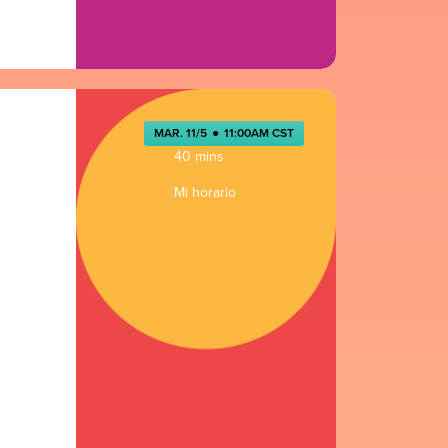
MAR. 11/5
●
11:00AM CST
40 mins
Mi horario