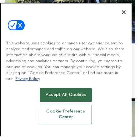
This website uses cookies to enhance user experience and to
analyze performance and traffic on our website. We also share
Cócteles nocturnos de networking en
information about your use of our site with our social media,
AWConnects
advertising and analytics partners. By continuing, you agree to
Nuestras happy hours nocturnas son el lugar perfecto para
our use of cookies. You can manage your cookie settings by
conectar con los partners o clientes. Todo el mundo es
clicking on "Cookie Preference Center" or find out more in
bienvenido, y la cerveza y el vino corren por nuestra cuenta.
our
Privacy Policy
Accept All Cookies
Cookie Preference
Center